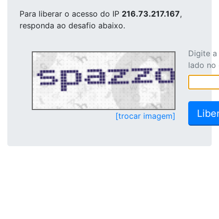
Para liberar o acesso
do IP
216.73.217.167
,
responda ao desafio abaixo.
Digite 
lado no
[trocar imagem]