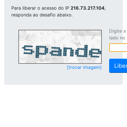
Para liberar o acesso
do IP
216.73.217.104
,
responda ao desafio abaixo.
Digite 
lado no
[trocar imagem]