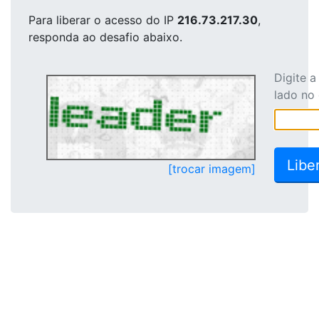
Para liberar o acesso
do IP
216.73.217.30
,
responda ao desafio abaixo.
Digite 
lado no
[trocar imagem]