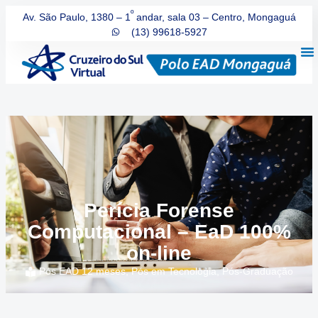
º
Av. São Paulo, 1380 – 1
andar, sala 03 – Centro, Mongaguá
(13) 99618-5927
Perícia Forense
Computacional – EaD 100%
on-line
Pós EAD 12 meses
,
Pós em Tecnologia
,
Pós-Graduação