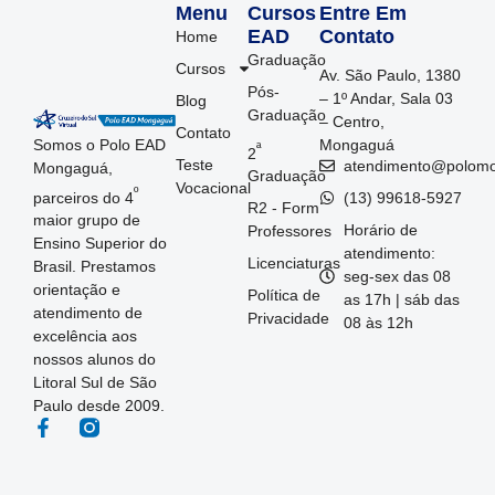
Menu
Cursos
Entre Em
EAD
Contato
Home
Graduação
Cursos
Av. São Paulo, 1380
Pós-
– 1º Andar, Sala 03
Blog
Graduação
– Centro,
Contato
Somos o Polo EAD
Mongaguá
ª
2
Teste
atendimento@polom
Mongaguá,
Graduação
Vocacional
º
parceiros do 4
(13) 99618-5927
R2 - Form
maior grupo de
Horário de
Professores
Ensino Superior do
atendimento:
Licenciaturas
Brasil. Prestamos
seg-sex das 08
orientação e
Política de
as 17h | sáb das
atendimento de
Privacidade
08 às 12h
excelência aos
nossos alunos do
Litoral Sul de São
Paulo desde 2009.