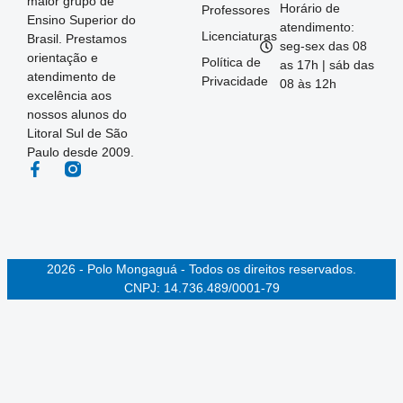
maior grupo de
Horário de
Professores
Ensino Superior do
atendimento:
Licenciaturas
Brasil. Prestamos
seg-sex das 08
orientação e
Política de
as 17h | sáb das
atendimento de
Privacidade
08 às 12h
excelência aos
nossos alunos do
Litoral Sul de São
Paulo desde 2009.
2026 - Polo Mongaguá - Todos os direitos reservados.
CNPJ: 14.736.489/0001-79