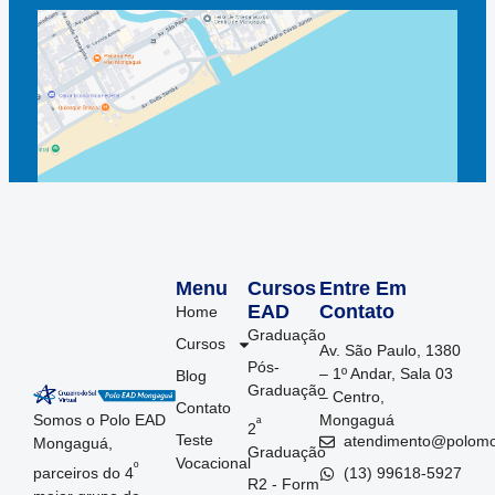
Menu
Cursos
Entre Em
EAD
Contato
Home
Graduação
Cursos
Av. São Paulo, 1380
Pós-
– 1º Andar, Sala 03
Blog
Graduação
– Centro,
Contato
Somos o Polo EAD
Mongaguá
ª
2
Teste
atendimento@polom
Mongaguá,
Graduação
Vocacional
º
parceiros do 4
(13) 99618-5927
R2 - Form