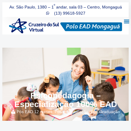
º
Av. São Paulo, 1380 – 1
andar, sala 03 – Centro, Mongaguá
(13) 99618-5927
Psicopedagogia –
Especialização 100% EAD
Pós EAD 12 meses
,
Pós em Educação
,
Pós-Graduação