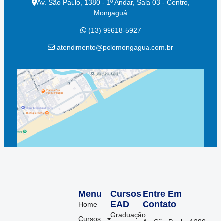
Av. São Paulo, 1380 - 1º Andar, Sala 03 - Centro,
Mongaguá
(13) 99618-5927
atendimento@polomongagua.com.br
Menu
Cursos
Entre Em
EAD
Contato
Home
Graduação
Cursos