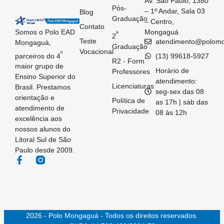
Av. São Paulo, 1380
Pós-
– 1º Andar, Sala 03
Blog
Graduação
– Centro,
Contato
Somos o Polo EAD
Mongaguá
ª
2
Teste
atendimento@polom
Mongaguá,
Graduação
Vocacional
º
parceiros do 4
(13) 99618-5927
R2 - Form
maior grupo de
Horário de
Professores
Ensino Superior do
atendimento:
Licenciaturas
Brasil. Prestamos
seg-sex das 08
orientação e
Política de
as 17h | sáb das
atendimento de
Privacidade
08 às 12h
excelência aos
nossos alunos do
Litoral Sul de São
Paulo desde 2009.
2026 - Polo Mongaguá - Todos os direitos reservados.