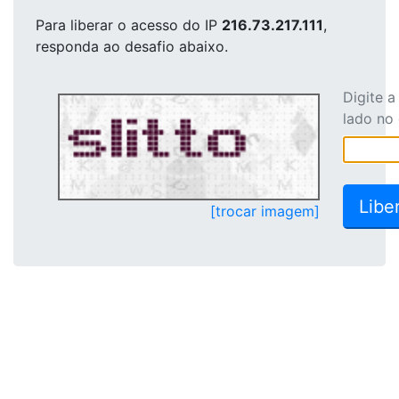
Para liberar o acesso
do IP
216.73.217.111
,
responda ao desafio abaixo.
Digite 
lado no
[trocar imagem]