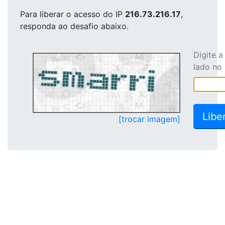
Para liberar o acesso
do IP
216.73.216.17
,
responda ao desafio abaixo.
Digite 
lado no
[trocar imagem]