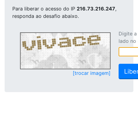
Para liberar o acesso
do IP
216.73.216.247
,
responda ao desafio abaixo.
Digite 
lado no
[trocar imagem]