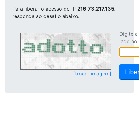
Para liberar o acesso
do IP
216.73.217.135
,
responda ao desafio abaixo.
Digite 
lado no
[trocar imagem]