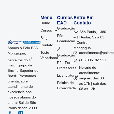
Menu
Cursos
Entre Em
EAD
Contato
Home
Graduação
Cursos
Av. São Paulo, 1380
Pós-
– 1º Andar, Sala 03
Blog
Graduação
– Centro,
Contato
Somos o Polo EAD
Mongaguá
ª
2
Teste
atendimento@polom
Mongaguá,
Graduação
Vocacional
º
parceiros do 4
(13) 99618-5927
R2 - Form
maior grupo de
Horário de
Professores
Ensino Superior do
atendimento:
Licenciaturas
Brasil. Prestamos
seg-sex das 08
orientação e
Política de
as 17h | sáb das
atendimento de
Privacidade
08 às 12h
excelência aos
nossos alunos do
Litoral Sul de São
Paulo desde 2009.