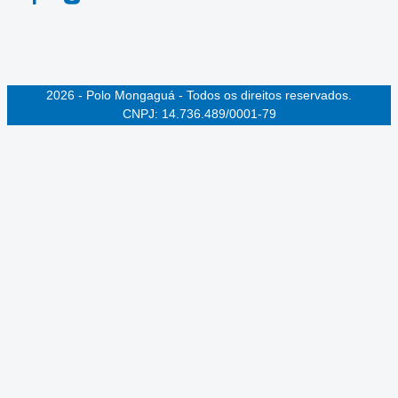
2026 - Polo Mongaguá - Todos os direitos reservados.
CNPJ: 14.736.489/0001-79