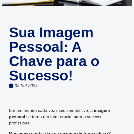
Sua Imagem
Pessoal: A
Chave para o
Sucesso!
02 Set 2024
Em um mundo cada vez mais competitivo, a
imagem
pessoal
se torna um fator crucial para o sucesso
profissional.
Mas como cuidar da sua imagem de forma eficaz?