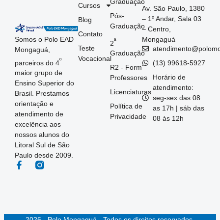
Graduação
Cursos
Av. São Paulo, 1380
Pós-
– 1º Andar, Sala 03
Blog
Graduação
– Centro,
Contato
Somos o Polo EAD
Mongaguá
ª
2
Teste
atendimento@polom
Mongaguá,
Graduação
Vocacional
º
parceiros do 4
(13) 99618-5927
R2 - Form
maior grupo de
Horário de
Professores
Ensino Superior do
atendimento:
Licenciaturas
Brasil. Prestamos
seg-sex das 08
orientação e
Política de
as 17h | sáb das
atendimento de
Privacidade
08 às 12h
excelência aos
nossos alunos do
Litoral Sul de São
Paulo desde 2009.
2026 - Polo Mongaguá - Todos os direitos reservados.