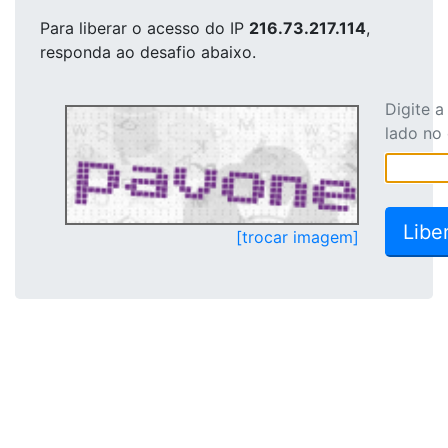
Para liberar o acesso
do IP
216.73.217.114
,
responda ao desafio abaixo.
Digite 
lado no
[trocar imagem]